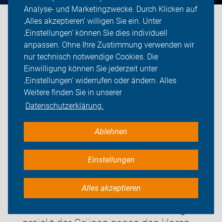
Analyse- und Marketingzwecke. Durch Klicken auf
Hans-Peter Schöneweiß © FDP Essen
‚Alles akzeptieren‘ willigen Sie ein. Unter
‚Einstellungen‘ können Sie dies individuell
Die bisherigen Maßnahmen haben
anpassen. Ohne Ihre Zustimmung verwenden wir
allein aus politischem Kalkül zu
nur technisch notwendige Cookies. Die
erheblichen Problemen geführt, die
Einwilligung können Sie jederzeit unter
sowohl von der Stadtverwaltung als
‚Einstellungen‘ widerrufen oder ändern. Alles
auch von der politischen
Weitere finden Sie in unserer
Gestaltungskooperation aus CDU und
Datenschutzerklärung.
Grünen billigend in Kauf genommen
wurden.
Ablehnen
Die wiederholte Niederlage vor
Einstellungen
Gericht ist der letzte Weckruf. Es ist
nicht hinnehmbar, dass auf Kosten
Alles akzeptieren
der Anwohner und Gewerbe­
treibenden ein umstrittenes Prestige­