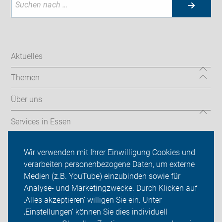
Aktuelles
Themen
Über uns
Services in Essen
Mängelmelder & Wissenswertes
Wir verwenden mit Ihrer Einwilligung Cookies und
verarbeiten personenbezogene Daten, um externe
ADFC Essen
Medien (z.B. YouTube) einzubinden sowie für
Analyse- und Marketingzwecke. Durch Klicken auf
Sei dabei
‚Alles akzeptieren‘ willigen Sie ein. Unter
Presse
‚Einstellungen‘ können Sie dies individuell