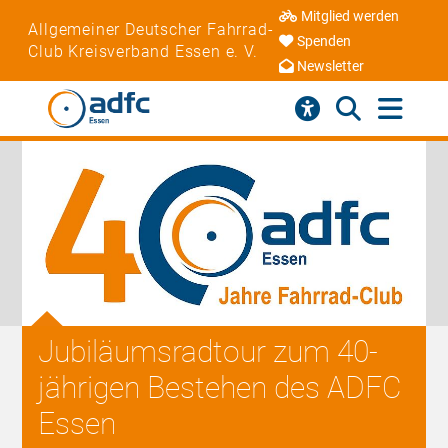
Mitglied werden
Allgemeiner Deutscher Fahrrad-
Spenden
Club Kreisverband Essen e. V.
Newsletter
Jubiläumsradtour zum 40-
jährigen Bestehen des ADFC
Essen