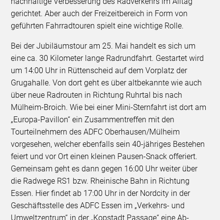
nachhaltige Verbesserung des Radverkehrs im Alltag
gerichtet. Aber auch der Freizeitbereich in Form von
geführten Fahrradtouren spielt eine wichtige Rolle.
Bei der Jubiläumstour am 25. Mai handelt es sich um
eine ca. 30 Kilometer lange Radrundfahrt. Gestartet wird
um 14:00 Uhr in Rüttenscheid auf dem Vorplatz der
Grugahalle. Von dort geht es über altbekannte wie auch
über neue Radrouten in Richtung Ruhrtal bis nach
Mülheim-Broich. Wie bei einer Mini-Sternfahrt ist dort am
„Europa-Pavillon“ ein Zusammentreffen mit den
Tourteilnehmern des ADFC Oberhausen/Mülheim
vorgesehen, welcher ebenfalls sein 40-jähriges Bestehen
feiert und vor Ort einen kleinen Pausen-Snack offeriert.
Gemeinsam geht es dann gegen 16:00 Uhr weiter über
die Radwege RS1 bzw. Rheinische Bahn in Richtung
Essen. Hier findet ab 17:00 Uhr in der Nordcity in der
Geschäftsstelle des ADFC Essen im „Verkehrs- und
Umweltzentrum“ in der „Kopstadt Passage“ eine Ab­