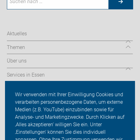
Aktuelles
Themen
Über uns
Services in Essen
Mängelmelder & Wissenswertes
Wir verwenden mit Ihrer Einwilligung Cookies und
verarbeiten personenbezogene Daten, um externe
ADFC Essen
Medien (z.B. YouTube) einzubinden sowie für
Sei dabei
Analyse- und Marketingzwecke. Durch Klicken auf
‚Alles akzeptieren‘ willigen Sie ein. Unter
Presse
‚Einstellungen‘ können Sie dies individuell
anpassen. Ohne Ihre Zustimmung verwenden wir